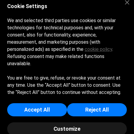
Cookie Settings
Facebook
We and selected third parties use cookies or similar
technologies for technical purposes and, with your
consent, also for functionality, experience,
Instagram
measurement, and marketing purposes (with
personalized ads) as specified in the
cookie policy
.
Refusing consent may make related functions
Youtube
unavailable.
Siamo aperti tutti i giorni dalle 8:30 alle 19:00
You are free to give, refuse, or revoke your consent at
any time. Use the “Accept All” button to consent. Use
BAGNI 70 S.N.C. DI ZANNONI MARIO E RAFFAELLA -
the “Reject All” button to continue without accepting.
Sede Legale: AREA DEMANIALE ZONA SPIAGGIA 70 -
47838 - RICCIONE (RN) - Iscritta al registro delle
Accept All
Reject All
imprese di Rimini - p.i/c.f: 02073640407 - Numero
REA: RN - 240567
Customize
© Copyright - Bagno 70 - Powered by Spiagge.it